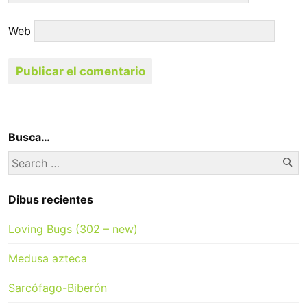
Web
Busca…
Se
Search
for:
Dibus recientes
Loving Bugs (302 – new)
Medusa azteca
Sarcófago-Biberón