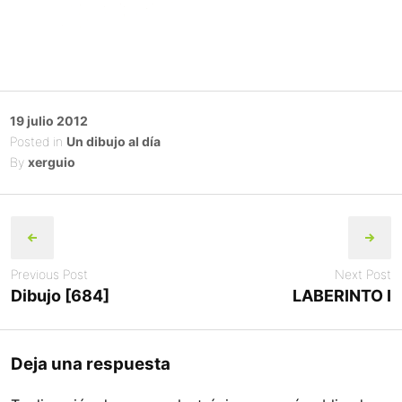
Posted
19 julio 2012
on
Posted in
Un dibujo al día
By
xerguio
Post
navigation
Previous Post
Next Post
Dibujo [684]
LABERINTO I
Deja una respuesta