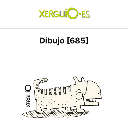
Skip
to
content
xerguio.ES | ilustración
Dibujo [685]