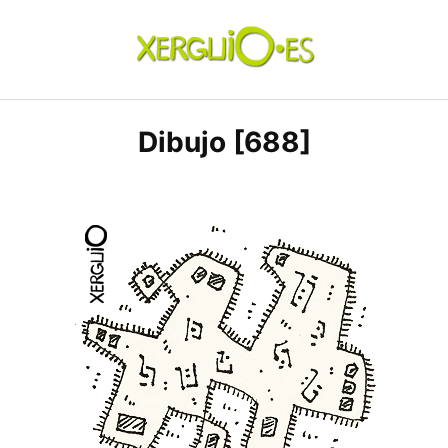
Skip
to
content
xerguio.ES | ilustración
Dibujo [688]