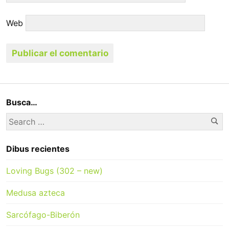
Web
Busca…
Se
Search
for:
Dibus recientes
Loving Bugs (302 – new)
Medusa azteca
Sarcófago-Biberón