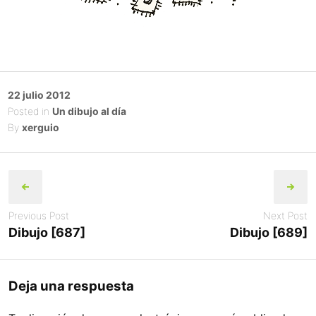
Posted
22 julio 2012
on
Posted in
Un dibujo al día
By
xerguio
Post
navigation
Previous Post
Next Post
Dibujo [687]
Dibujo [689]
Deja una respuesta