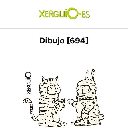
Skip
to
content
xerguio.ES | ilustración
Dibujo [694]