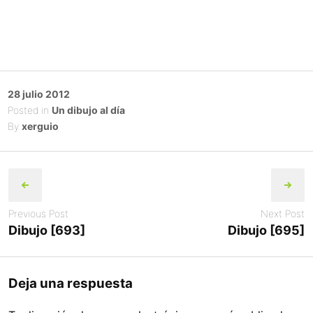
Posted
28 julio 2012
on
Posted in
Un dibujo al día
By
xerguio
Post
navigation
Previous Post
Next Post
Dibujo [693]
Dibujo [695]
Deja una respuesta