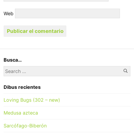
Web
Busca…
Se
Search
for:
Dibus recientes
Loving Bugs (302 – new)
Medusa azteca
Sarcófago-Biberón