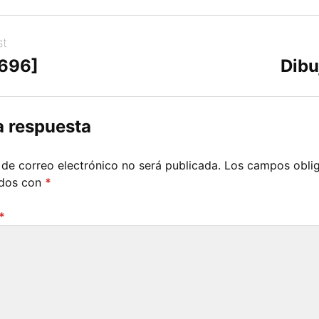
st
[696]
Dibu
a respuesta
 de correo electrónico no será publicada.
Los campos oblig
ados con
*
*