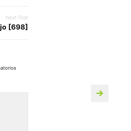
Next Post
jo [698]
atorios