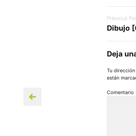
Post
Previous Po
navigation
Dibujo 
Deja un
Tu dirección
están marc
Comentario