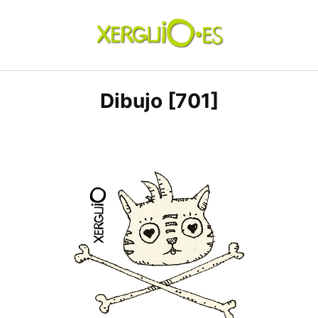
Skip
to
content
xerguio.ES | ilustración
Dibujo [701]