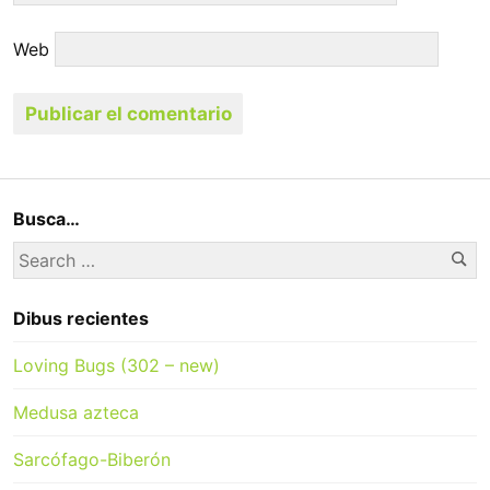
Web
Busca…
Se
Search
for:
Dibus recientes
Loving Bugs (302 – new)
Medusa azteca
Sarcófago-Biberón