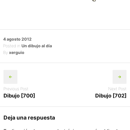
Posted
4 agosto 2012
on
Posted in
Un dibujo al día
By
xerguio
Post
navigation
Previous Post
Next Post
Dibujo [700]
Dibujo [702]
Deja una respuesta