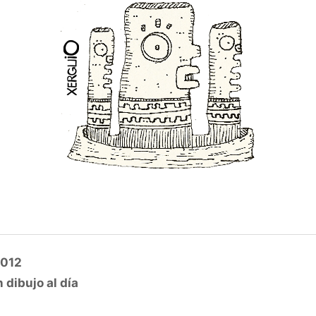
2012
 dibujo al día