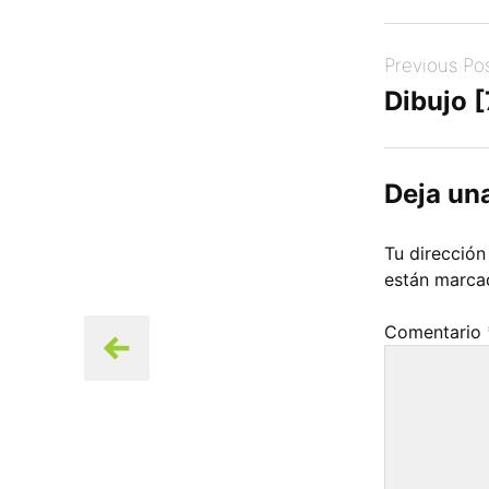
Post
Previous Po
navigation
Dibujo 
Deja un
Tu dirección
están marc
Comentario