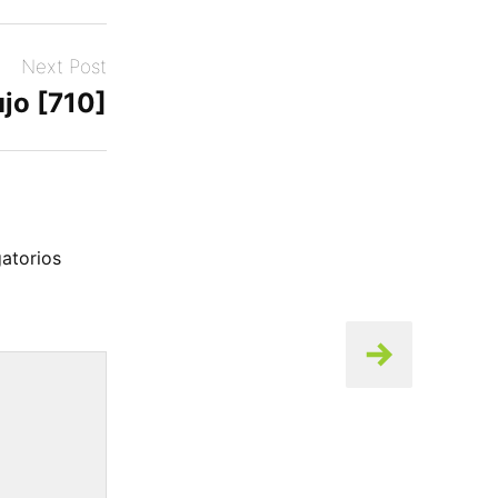
Next Post
jo [710]
atorios