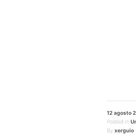
Posted
12 agosto 
on
Posted in
Un
By
xerguio