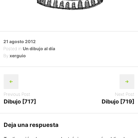
Posted
21 agosto 2012
on
Posted in
Un dibujo al día
By
xerguio
Post
navigation
Previous Post
Next Post
Dibujo [717]
Dibujo [719]
Deja una respuesta