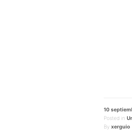
Posted
10 septiem
on
Posted in
Un
By
xerguio