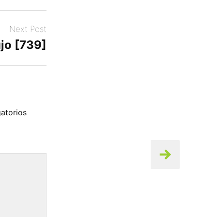
Next Post
jo [739]
atorios