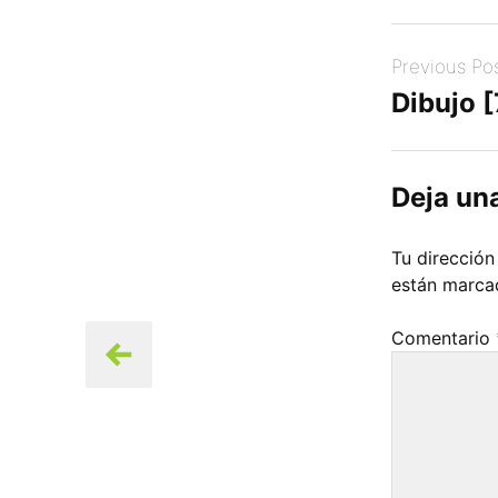
Post
Previous Po
navigation
Dibujo 
Deja un
Tu dirección
están marc
Comentario