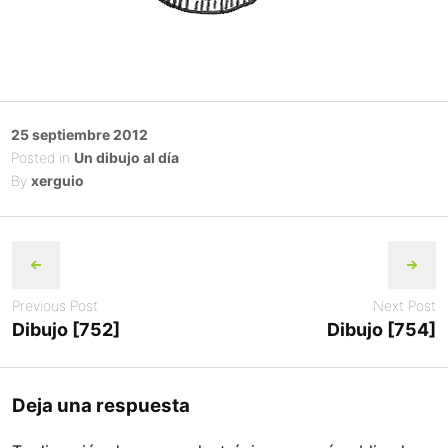
Posted
25 septiembre 2012
on
Posted in
Un dibujo al día
By
xerguio
Post
navigation
Previous Post
Next Post
Dibujo [752]
Dibujo [754]
Deja una respuesta