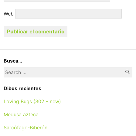
Web
Busca…
Se
Search
for:
Dibus recientes
Loving Bugs (302 – new)
Medusa azteca
Sarcófago-Biberón