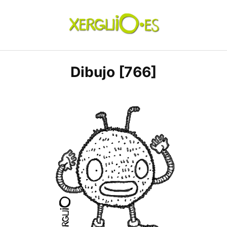
Skip
to
content
xerguio.ES | ilustración
Dibujo [766]