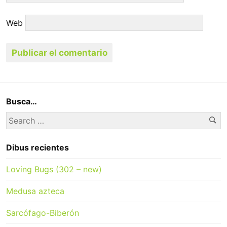
Web
Busca…
Se
Search
for:
Dibus recientes
Loving Bugs (302 – new)
Medusa azteca
Sarcófago-Biberón