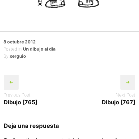
Posted
8 octubre 2012
on
Posted in
Un dibujo al día
By
xerguio
Post
navigation
Previous Post
Next Post
Dibujo [765]
Dibujo [767]
Deja una respuesta