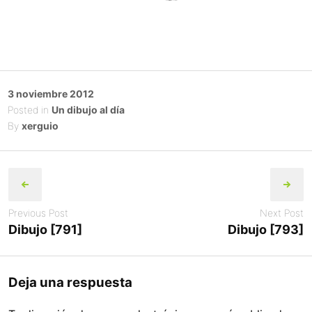
Posted
3 noviembre 2012
on
Posted in
Un dibujo al día
By
xerguio
Post
navigation
Previous Post
Next Post
Dibujo [791]
Dibujo [793]
Deja una respuesta