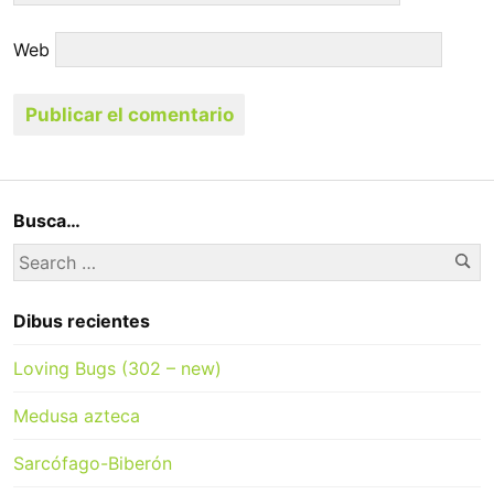
Web
Busca…
Se
Search
for:
Dibus recientes
Loving Bugs (302 – new)
Medusa azteca
Sarcófago-Biberón