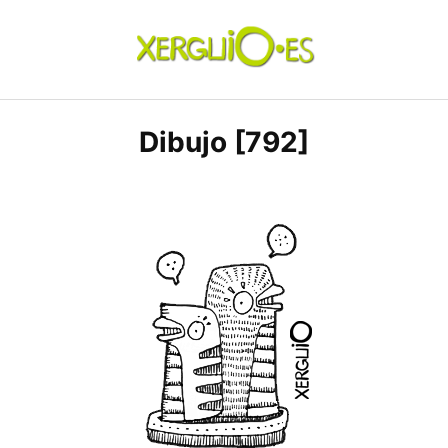
Skip
to
content
xerguio.ES | ilustración
Dibujo [792]