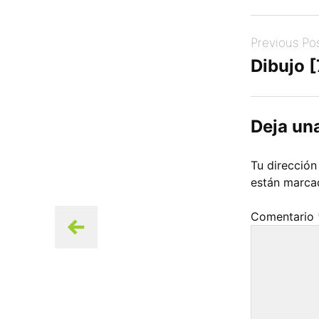
Post
Previous Po
navigation
Dibujo 
Deja un
Tu dirección
están marc
Comentario