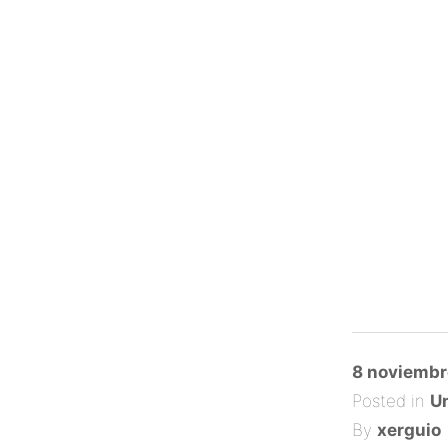
Posted
8 noviembr
on
Posted in
Un
By
xerguio