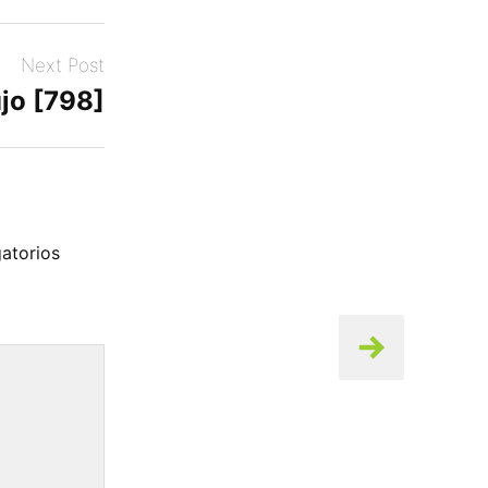
Next Post
jo [798]
atorios