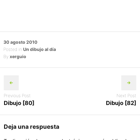
Posted
30 agosto 2010
on
Posted in
Un dibujo al día
By
xerguio
Post
navigation
Previous Post
Next Post
Dibujo [80]
Dibujo [82]
Deja una respuesta