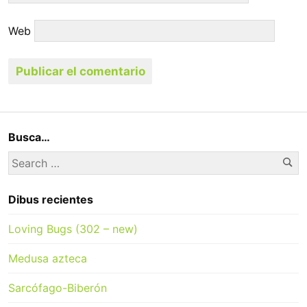
Web
Busca…
Se
Search
for:
Dibus recientes
Loving Bugs (302 – new)
Medusa azteca
Sarcófago-Biberón