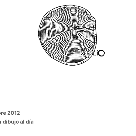
re 2012
 dibujo al día