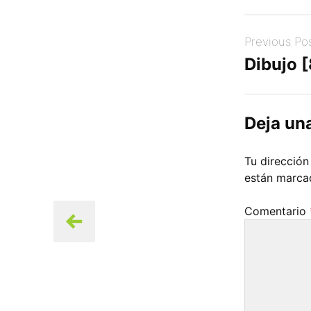
Post
Previous Po
navigation
Dibujo 
Deja un
Tu dirección
están marc
Comentario