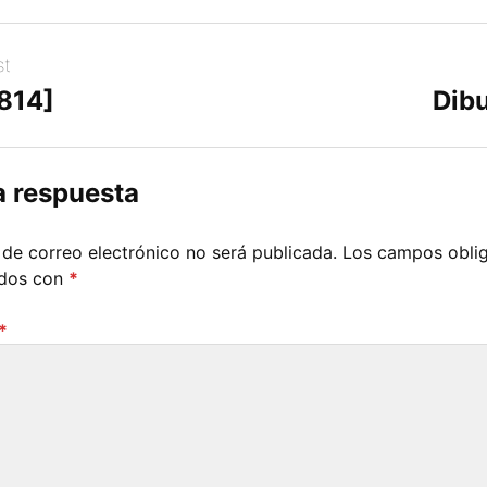
st
[814]
Dibu
a respuesta
 de correo electrónico no será publicada.
Los campos oblig
ados con
*
*