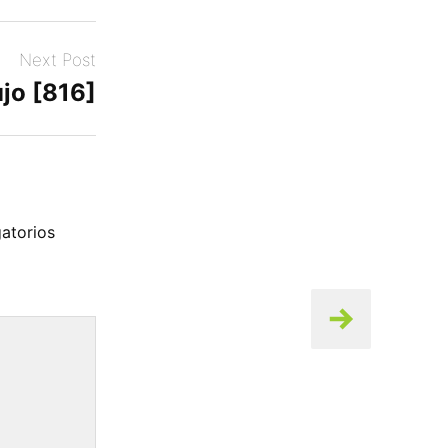
Next Post
jo [816]
atorios