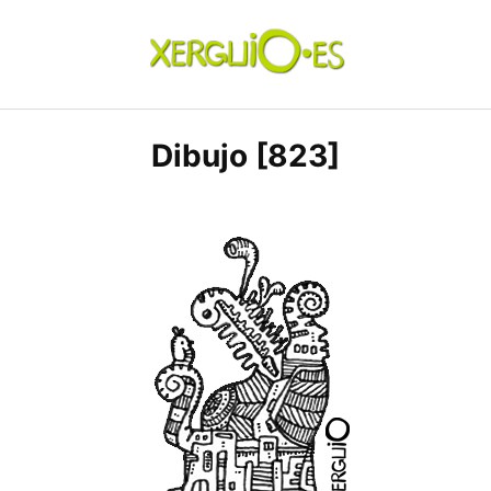
Skip
to
content
xerguio.ES | ilustración
Dibujo [823]