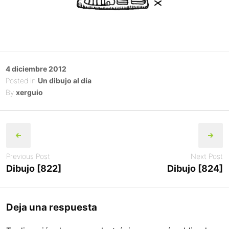
Posted
4 diciembre 2012
on
Posted in
Un dibujo al día
By
xerguio
Post
navigation
Previous Post
Next Post
Dibujo [822]
Dibujo [824]
Deja una respuesta