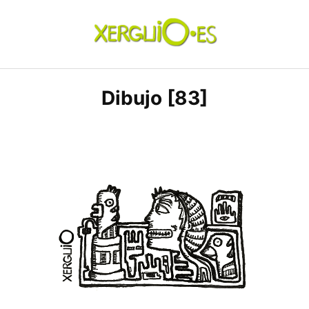
Skip
to
content
xerguio.ES | ilustración
Dibujo [83]