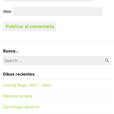
Web
Busca…
Se
Search
for:
Dibus recientes
Loving Bugs (302 – new)
Medusa azteca
Sarcófago-Biberón