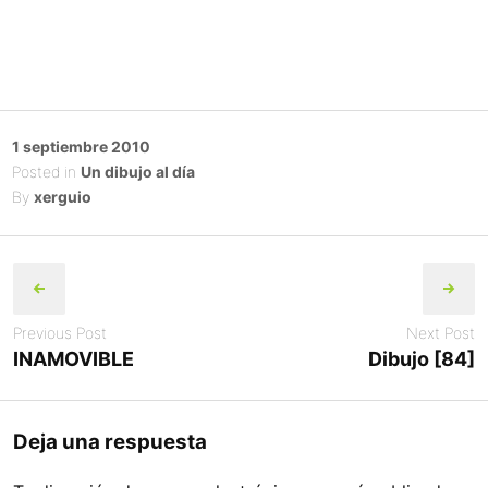
Posted
1 septiembre 2010
on
Posted in
Un dibujo al día
By
xerguio
Post
navigation
Previous Post
Next Post
INAMOVIBLE
Dibujo [84]
Deja una respuesta