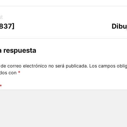
st
[837]
Dibu
a respuesta
 de correo electrónico no será publicada.
Los campos oblig
ados con
*
*