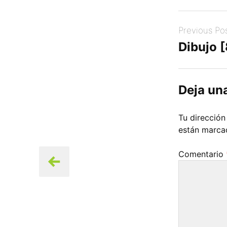
Post
Previous Po
navigation
Dibujo 
Deja un
Tu dirección
están marc
Comentario