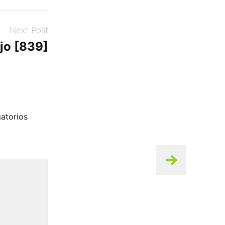
Next Post
jo [839]
atorios