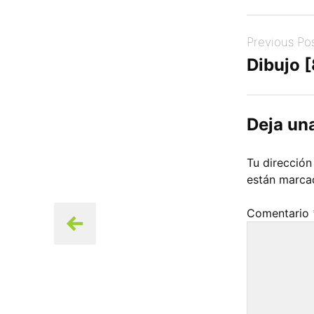
Post
Previous Po
navigation
Dibujo 
Deja un
Tu dirección
están marc
Comentario