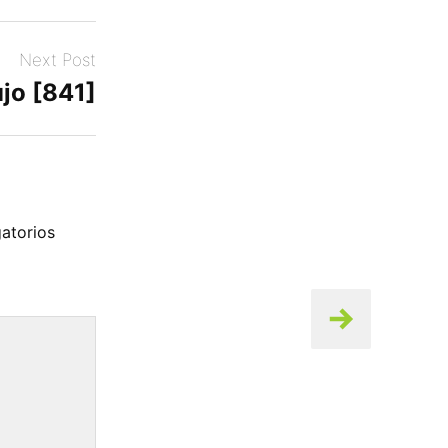
Next Post
jo [841]
atorios