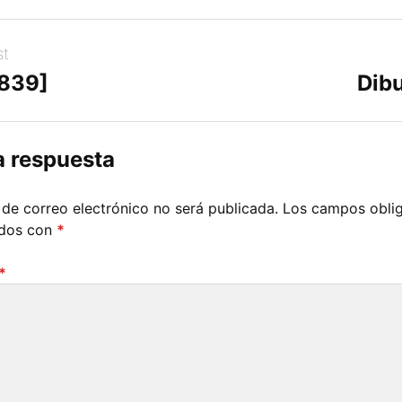
st
[839]
Dibu
a respuesta
 de correo electrónico no será publicada.
Los campos oblig
ados con
*
*