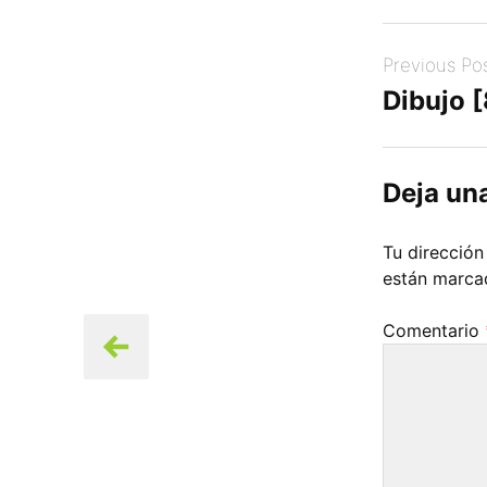
Post
Previous Po
navigation
Dibujo 
Deja un
Tu dirección
están marc
Comentario