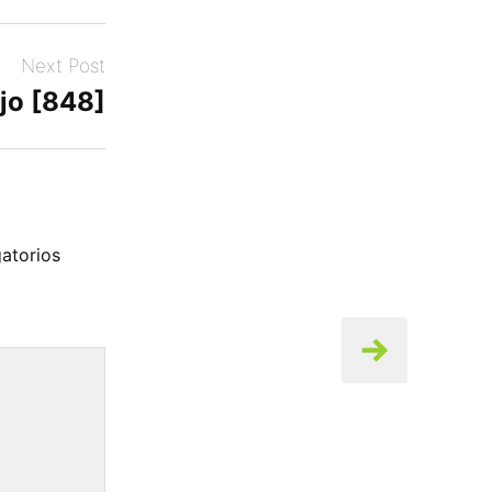
Next Post
jo [848]
atorios