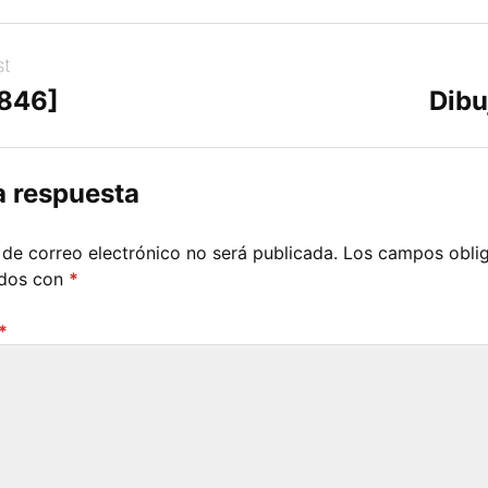
st
[846]
Dibu
a respuesta
 de correo electrónico no será publicada.
Los campos oblig
ados con
*
*