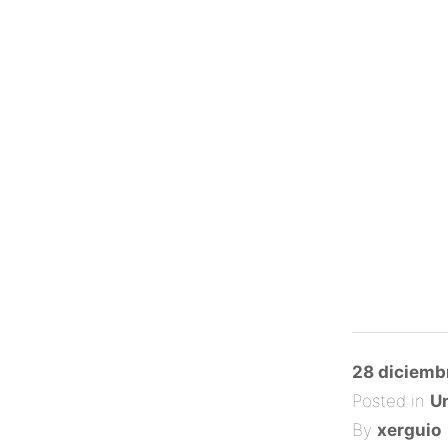
Posted
28 diciemb
on
Posted in
Un
By
xerguio