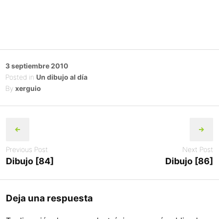
Posted
3 septiembre 2010
on
Posted in
Un dibujo al día
By
xerguio
Post
navigation
Previous Post
Next Post
Dibujo [84]
Dibujo [86]
Deja una respuesta