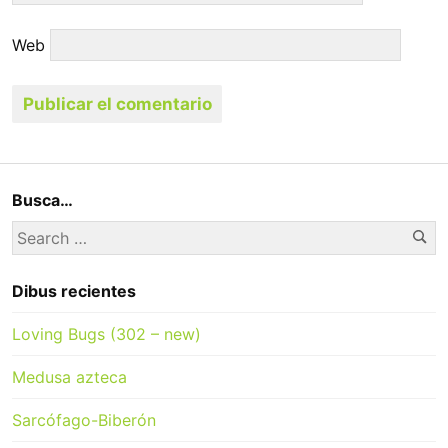
Web
Busca…
Se
Search
for:
Dibus recientes
Loving Bugs (302 – new)
Medusa azteca
Sarcófago-Biberón