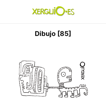
Skip
to
content
xerguio.ES | ilustración
Dibujo [85]