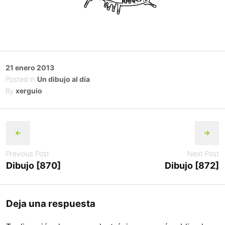
Posted
21 enero 2013
on
Posted in
Un dibujo al día
By
xerguio
Post
navigation
Previous Post
Next Post
Dibujo [870]
Dibujo [872]
Deja una respuesta