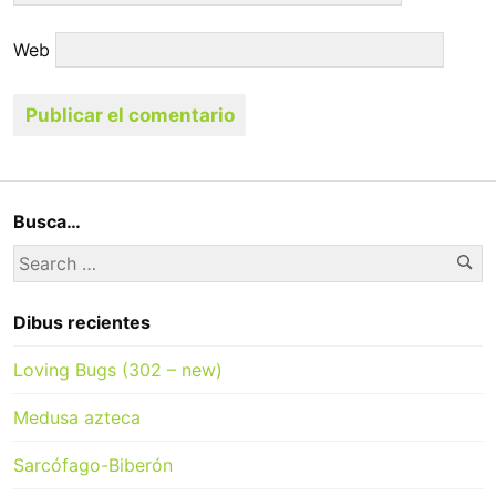
Web
Busca…
Se
Search
for:
Dibus recientes
Loving Bugs (302 – new)
Medusa azteca
Sarcófago-Biberón