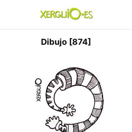
Skip
to
content
xerguio.ES | ilustración
Dibujo [874]