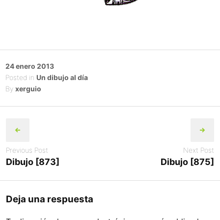
Posted
24 enero 2013
on
Posted in
Un dibujo al día
By
xerguio
Post
navigation
Previous Post
Next Post
Dibujo [873]
Dibujo [875]
Deja una respuesta