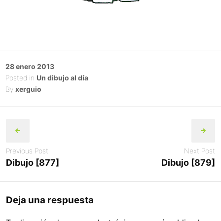
Posted
28 enero 2013
on
Posted in
Un dibujo al día
By
xerguio
Post
navigation
Previous Post
Next Post
Dibujo [877]
Dibujo [879]
Deja una respuesta