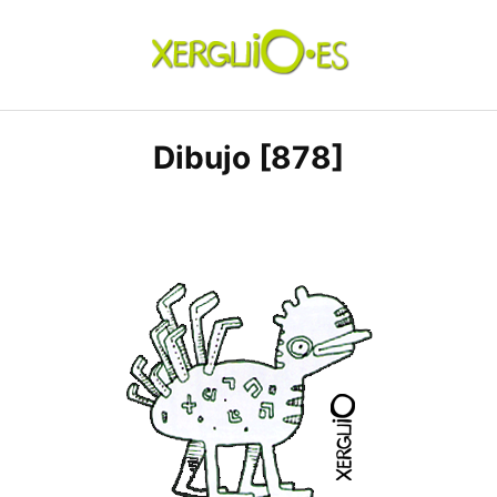
Skip
to
content
xerguio.ES | ilustración
Dibujo [878]