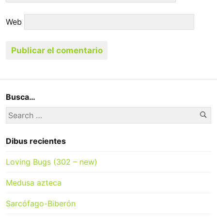
Web
Busca…
Se
Search
for:
Dibus recientes
Loving Bugs (302 – new)
Medusa azteca
Sarcófago-Biberón