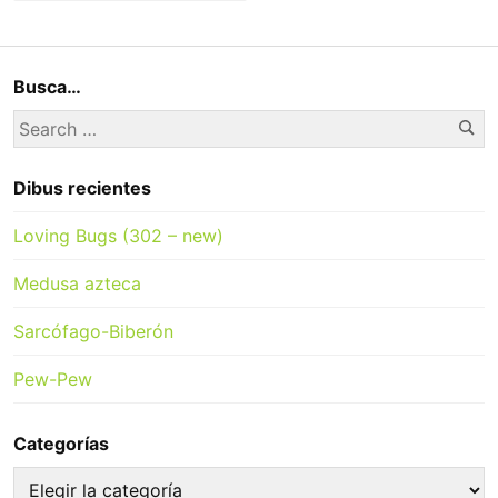
Busca…
Se
Search
for:
Dibus recientes
Loving Bugs (302 – new)
Medusa azteca
Sarcófago-Biberón
Pew-Pew
Categorías
Categorías