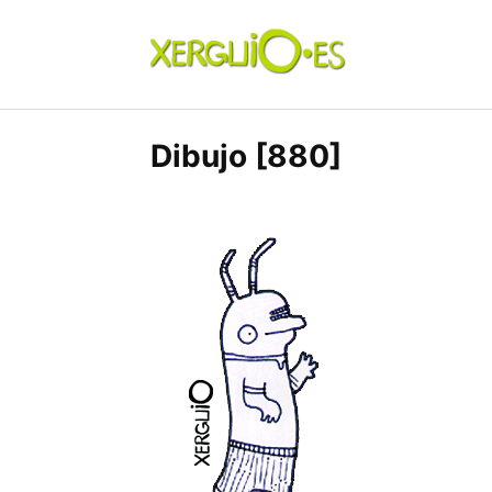
Skip
to
content
xerguio.ES | ilustración
Dibujo [880]