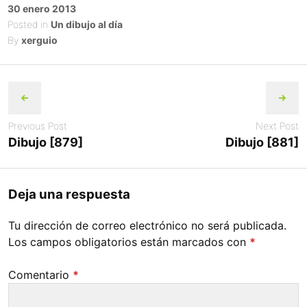
Posted
30 enero 2013
on
Posted in
Un dibujo al día
By
xerguio
Post
navigation
Previous Post
Next Post
Dibujo [879]
Dibujo [881]
Deja una respuesta
Tu dirección de correo electrónico no será publicada.
Los campos obligatorios están marcados con
*
Comentario
*