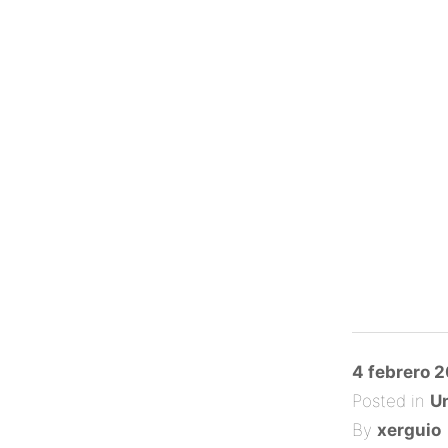
Posted
4 febrero 
on
Posted in
Un
By
xerguio