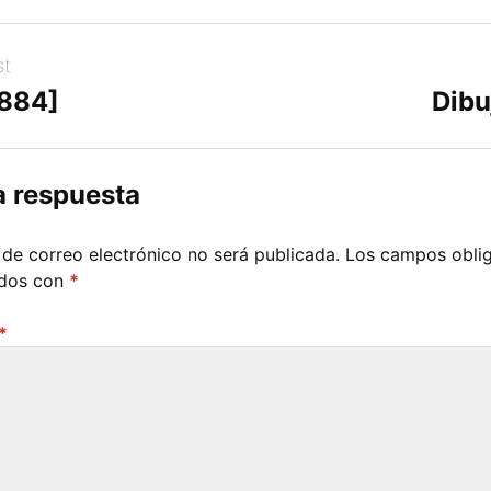
st
[884]
Dibu
a respuesta
 de correo electrónico no será publicada.
Los campos oblig
ados con
*
*