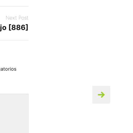
Next Post
jo [886]
atorios