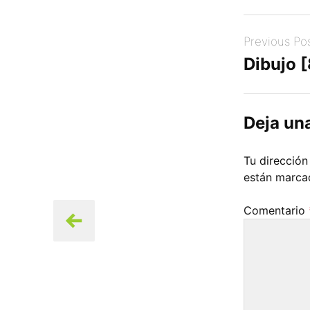
Post
Previous Po
navigation
Dibujo 
Deja un
Tu dirección
están marc
Comentario