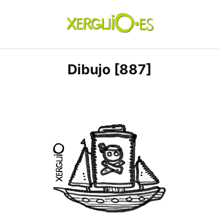
Skip
to
content
xerguio.ES | ilustración
Dibujo [887]