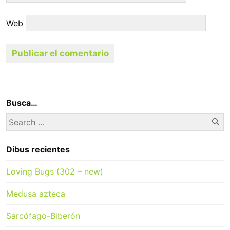
Web
Busca…
Se
Search
for:
Dibus recientes
Loving Bugs (302 – new)
Medusa azteca
Sarcófago-Biberón