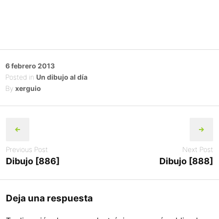
Posted
6 febrero 2013
on
Posted in
Un dibujo al día
By
xerguio
Post
navigation
Previous Post
Next Post
Dibujo [886]
Dibujo [888]
Deja una respuesta