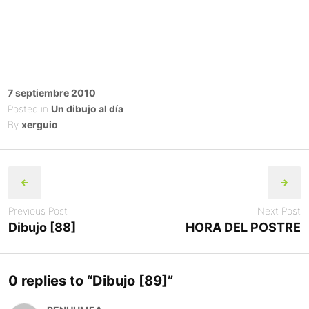
Posted
7 septiembre 2010
on
Posted in
Un dibujo al día
By
xerguio
Post
navigation
Previous Post
Next Post
Dibujo [88]
HORA DEL POSTRE
0 replies to “
Dibujo [89]
”