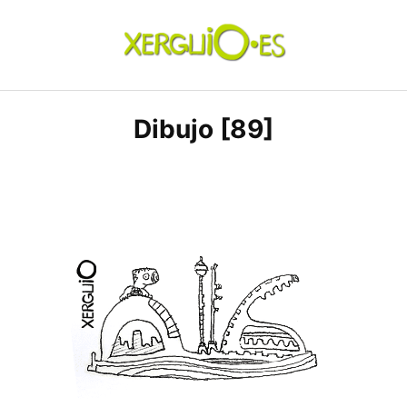
Skip
to
content
xerguio.ES | ilustración
Dibujo [89]