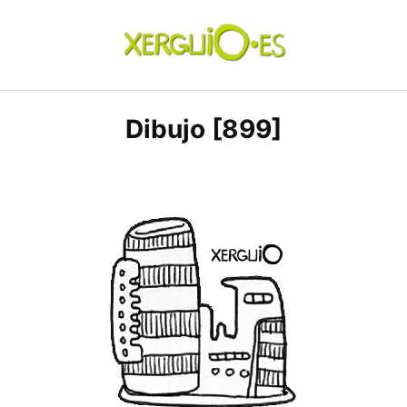
Skip
to
content
xerguio.ES | ilustración
Dibujo [899]