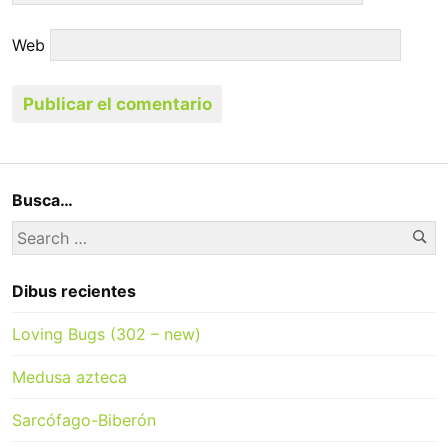
Web
Busca…
Se
Search
for:
Dibus recientes
Loving Bugs (302 – new)
Medusa azteca
Sarcófago-Biberón