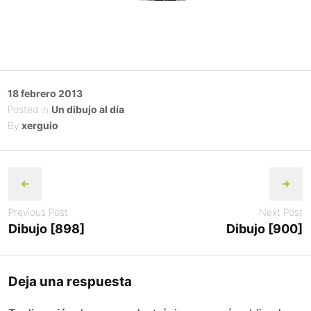
Posted
18 febrero 2013
on
Posted in
Un dibujo al día
By
xerguio
Post
navigation
Previous Post
Next Post
Dibujo [898]
Dibujo [900]
Deja una respuesta