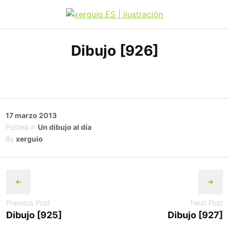
Skip
to
xerguio.ES | ilustración
content
Dibujo [926]
Posted
17 marzo 2013
on
Posted in
Un dibujo al día
By
xerguio
Post
navigation
Previous Post
Next Post
Dibujo [925]
Dibujo [927]