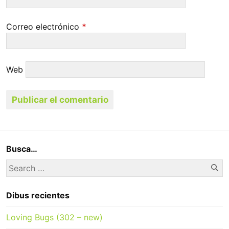
Correo electrónico
*
Web
Busca…
Se
Search
for:
Dibus recientes
Loving Bugs (302 – new)