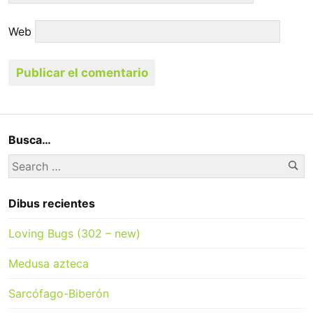
Web
Busca…
Se
Search
for:
Dibus recientes
Loving Bugs (302 – new)
Medusa azteca
Sarcófago-Biberón