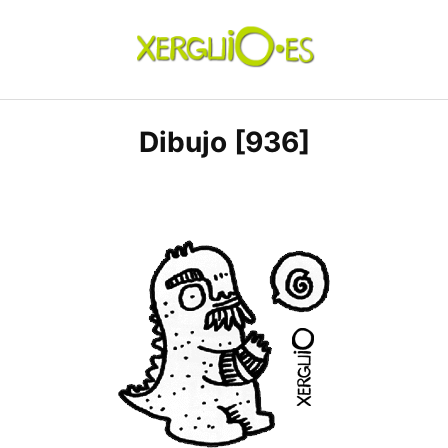
Skip
to
content
xerguio.ES | ilustración
Dibujo [936]