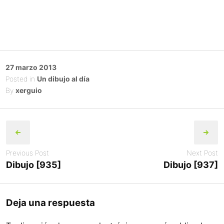
Posted
27 marzo 2013
on
Posted in
Un dibujo al día
By
xerguio
Post
navigation
Previous Post
Next Post
Dibujo [935]
Dibujo [937]
Deja una respuesta