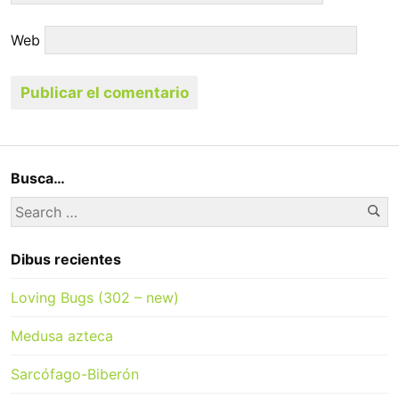
Web
Busca…
Se
Search
for:
Dibus recientes
Loving Bugs (302 – new)
Medusa azteca
Sarcófago-Biberón