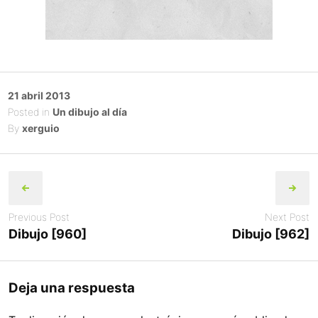
Posted
21 abril 2013
on
Posted in
Un dibujo al día
By
xerguio
Post
navigation
Previous Post
Next Post
Dibujo [960]
Dibujo [962]
Deja una respuesta