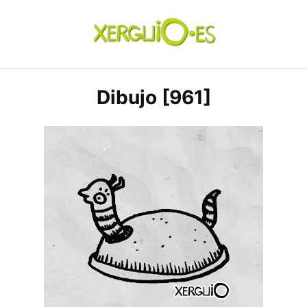
Skip
to
content
xerguio.ES | ilustración
Dibujo [961]