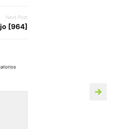
Next Post
jo [964]
atorios