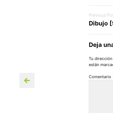
Post
Previous Po
navigation
Dibujo 
Deja un
Tu dirección
están marc
Comentario