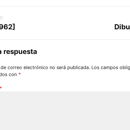
st
[962]
Dibu
a respuesta
 de correo electrónico no será publicada.
Los campos oblig
ados con
*
*