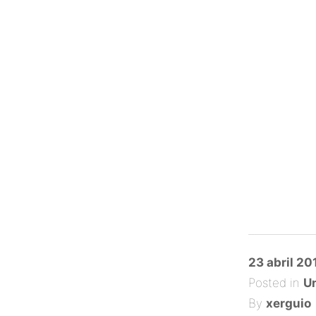
Posted
23 abril 20
on
Posted in
Un
By
xerguio