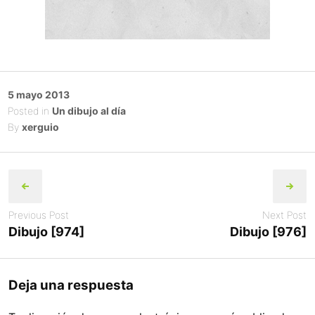
Posted
5 mayo 2013
on
Posted in
Un dibujo al día
By
xerguio
Post
navigation
Previous Post
Next Post
Dibujo [974]
Dibujo [976]
Deja una respuesta