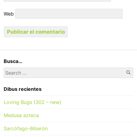
Web
Busca…
Se
Search
for:
Dibus recientes
Loving Bugs (302 – new)
Medusa azteca
Sarcófago-Biberón