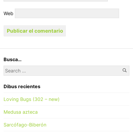
Web
Busca…
Se
Search
for:
Dibus recientes
Loving Bugs (302 – new)
Medusa azteca
Sarcófago-Biberón