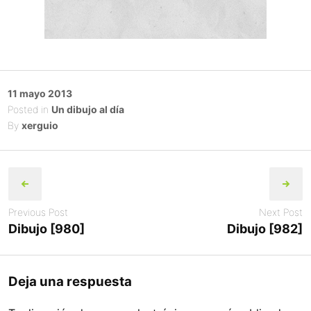
Posted
11 mayo 2013
on
Posted in
Un dibujo al día
By
xerguio
Post
navigation
Previous Post
Next Post
Dibujo [980]
Dibujo [982]
Deja una respuesta