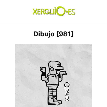
Skip
to
content
xerguio.ES | ilustración
Dibujo [981]