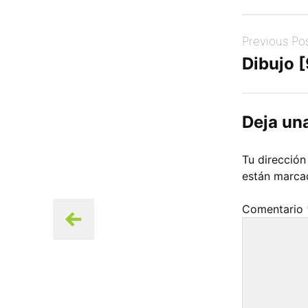
Post
Previous Po
navigation
Dibujo 
Deja un
Tu dirección
están marc
Comentario