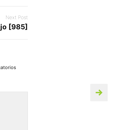
Next Post
jo [985]
atorios