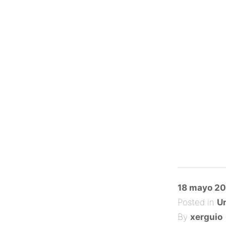
Posted
18 mayo 20
on
Posted in
Un
By
xerguio