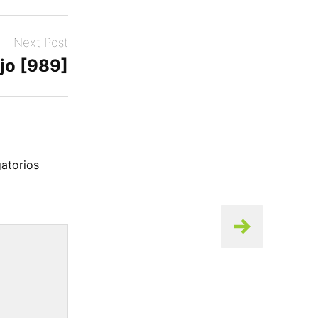
Next Post
jo [989]
atorios