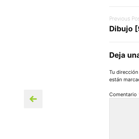
Post
Previous Po
navigation
Dibujo 
Deja un
Tu dirección
están marc
Comentario