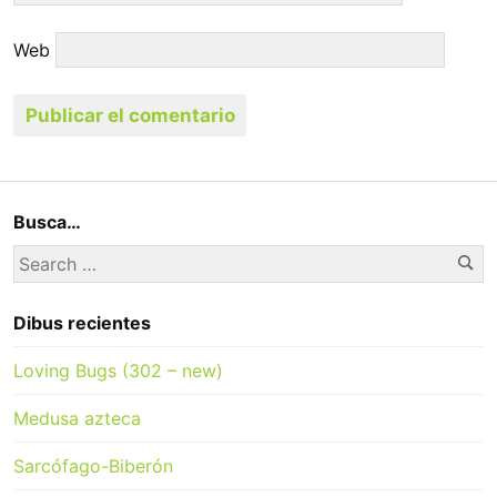
Web
Busca…
Se
Search
for:
Dibus recientes
Loving Bugs (302 – new)
Medusa azteca
Sarcófago-Biberón