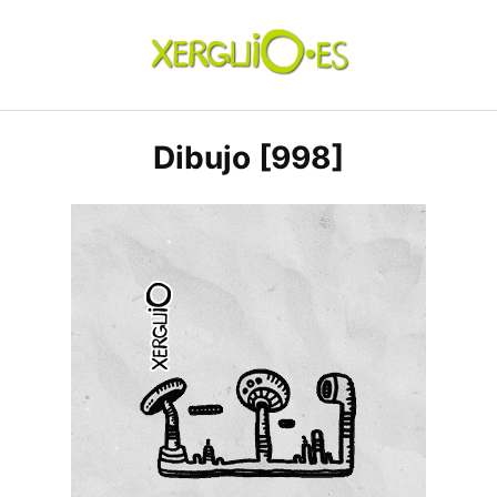
Skip
to
content
xerguio.ES | ilustración
Dibujo [998]