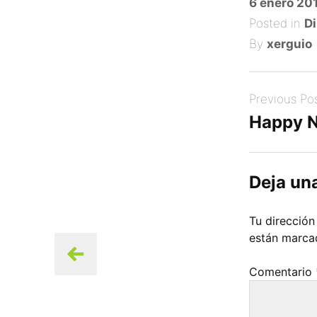
Posted
6 enero 20
on
Posted in
Di
By
xerguio
Post
Previous Po
navigation
Happy N
Deja un
Tu dirección
están marc
Comentario