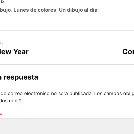
16
bujo
,
Lunes de colores
,
Un dibujo al día
st
ew Year
Co
a respuesta
 de correo electrónico no será publicada.
Los campos oblig
ados con
*
*