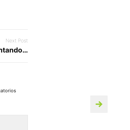
Next Post
ntando…
atorios