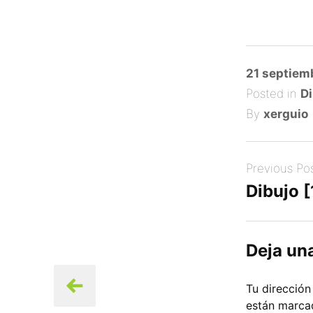
Posted
21 septiem
on
Posted in
Di
By
xerguio
Post
Previous Po
navigation
Dibujo 
Deja un
Tu dirección
están marc