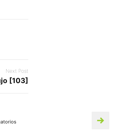
Next Post
jo [103]
atorios