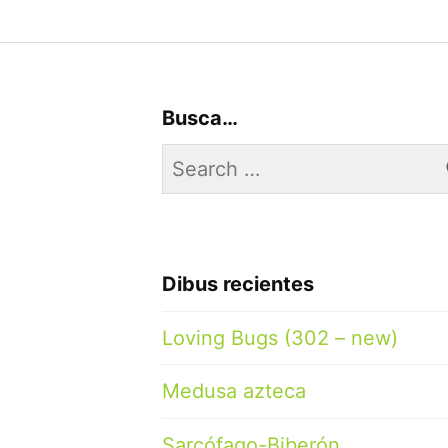
Busca…
Search
for:
Dibus recientes
Loving Bugs (302 – new)
Medusa azteca
Sarcófago-Biberón