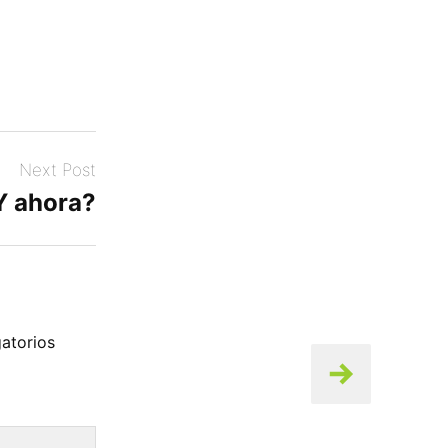
Next Post
Y ahora?
atorios