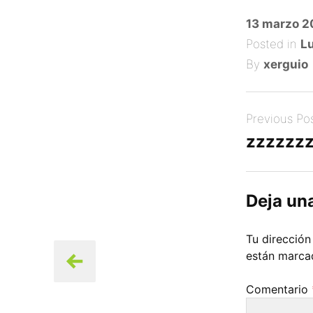
Posted
13 marzo 
on
Posted in
Lu
By
xerguio
Post
Previous Po
navigation
zzzzzz
Deja un
Tu dirección
están marc
Comentario