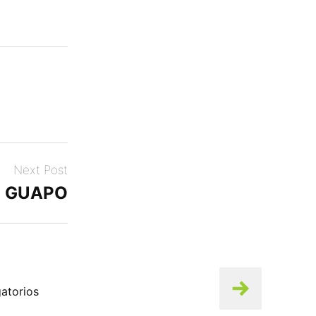
Next Post
GUAPO
atorios