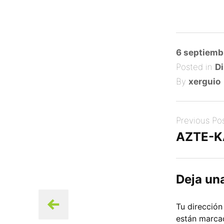
Posted
6 septiemb
on
Posted in
Di
By
xerguio
Post
Previous Po
navigation
AZTE-K
Deja un
Tu dirección
están marc