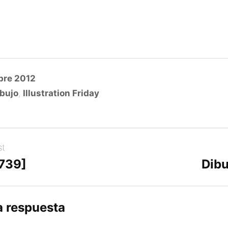
bre 2012
bujo
,
Illustration Friday
st
[739]
Dibu
a respuesta