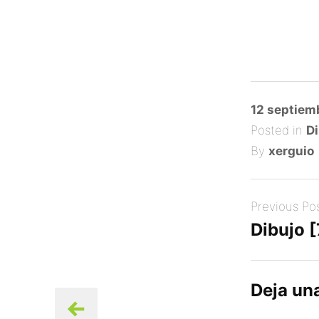
Posted
12 septiem
on
Posted in
Di
By
xerguio
Post
Previous Po
navigation
Dibujo 
Deja un