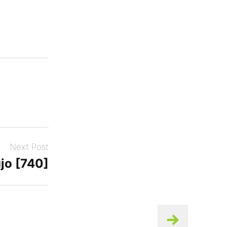
Next Post
jo [740]