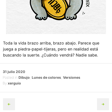
Toda la vida brazo arriba, brazo abajo. Parece que
juega a piedra-papel-tijeras, pero en realidad está
buscando la suerte. ¿Cuándo vendrá? Nadie sabe.
Posted
31 julio 2020
on
Posted in
Dibujo
,
Lunes de colores
,
Versiones
By
xerguio
Post
navigation