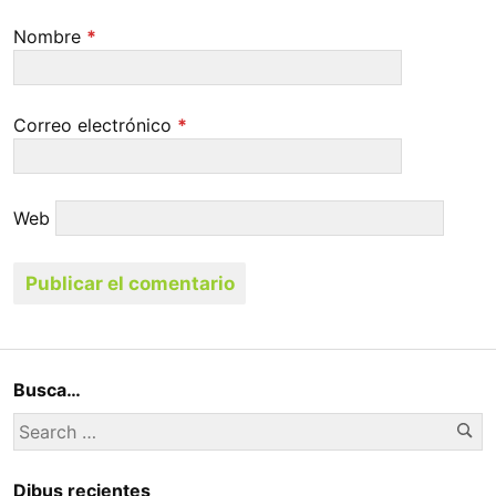
Nombre
*
Correo electrónico
*
Web
Busca…
Se
Search
for:
Dibus recientes