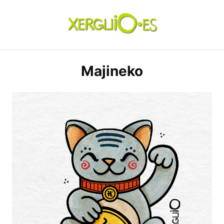
Skip
to
content
xerguio.ES | ilustración
Majineko