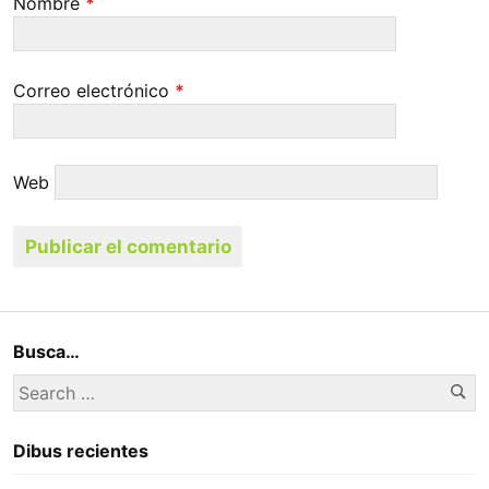
Nombre
*
Correo electrónico
*
Web
Busca…
Se
Search
for:
Dibus recientes