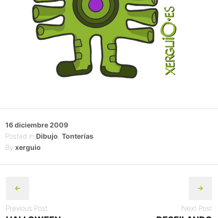
Posted
16 diciembre 2009
on
Posted in
Dibujo
,
Tonterías
By
xerguio
Post
navigation
Previous Post
Next Post