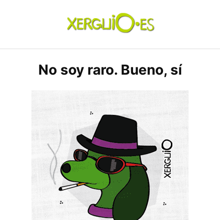
Skip
to
content
xerguio.ES | ilustración
No soy raro. Bueno, sí