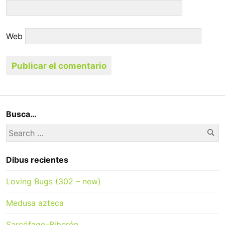
Web
Busca…
Se
Search
for:
Dibus recientes
Loving Bugs (302 – new)
Medusa azteca
Sarcófago-Biberón