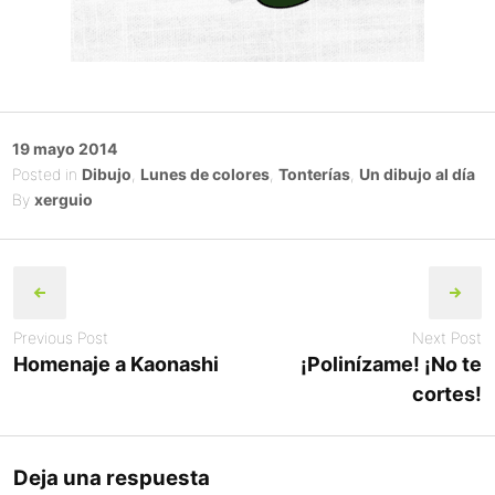
Posted
19 mayo 2014
on
Posted in
Dibujo
,
Lunes de colores
,
Tonterías
,
Un dibujo al día
By
xerguio
Post
navigation
Previous Post
Next Post
Homenaje a Kaonashi
¡Polinízame! ¡No te
cortes!
Deja una respuesta