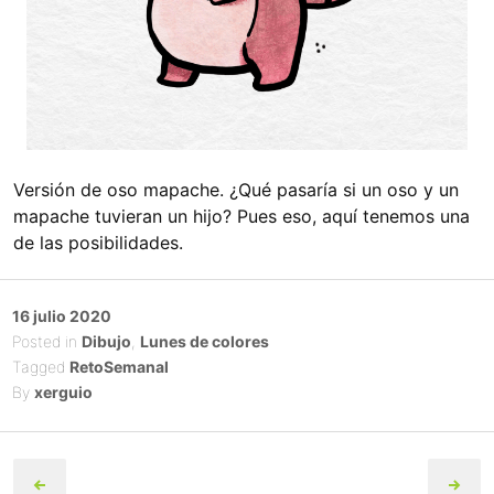
Versión de oso mapache. ¿Qué pasaría si un oso y un
mapache tuvieran un hijo? Pues eso, aquí tenemos una
de las posibilidades.
Posted
16 julio 2020
on
Posted in
Dibujo
,
Lunes de colores
Tagged
RetoSemanal
By
xerguio
Post
navigation