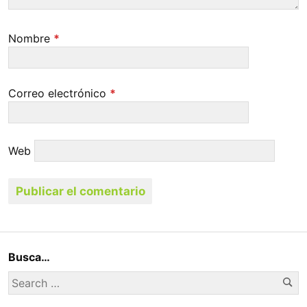
Nombre
*
Correo electrónico
*
Web
Busca…
Se
Search
for: