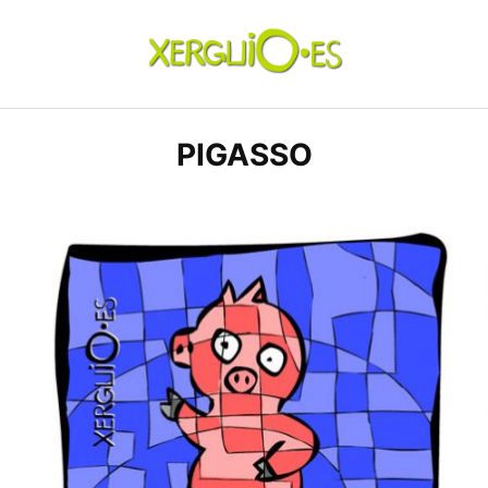
Skip
to
content
xerguio.ES | ilustración
PIGASSO