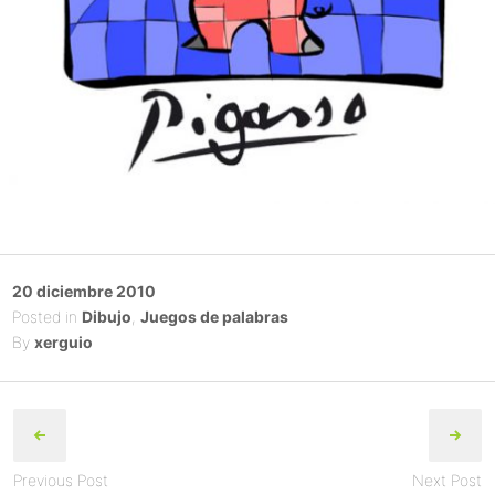
Posted
20 diciembre 2010
on
Posted in
Dibujo
,
Juegos de palabras
By
xerguio
Post
navigation
Previous Post
Next Post