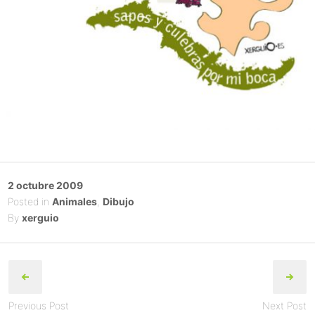
Posted
2 octubre 2009
on
Posted in
Animales
,
Dibujo
By
xerguio
Post
navigation
Previous Post
Next Post