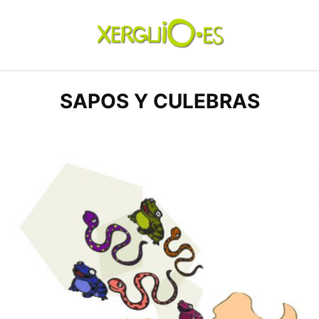
Skip
to
content
xerguio.ES | ilustración
SAPOS Y CULEBRAS