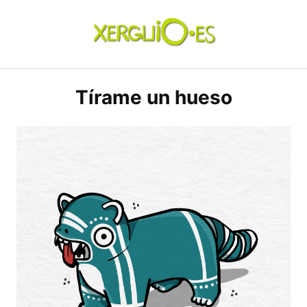
Skip
to
content
xerguio.ES | ilustración
Tírame un hueso