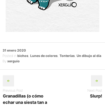
Posted
31 enero 2020
on
Posted in
bichos
,
Lunes de colores
,
Tonterías
,
Un dibujo al día
By
xerguio
Post
navigation
Previous Post
Next Post
Granadillas (o cómo
Slurp!
echar una siesta tan a