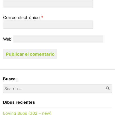
Correo electrónico
*
Web
Busca…
Se
Search
for:
Dibus recientes
Loving Bugs (302 – new)