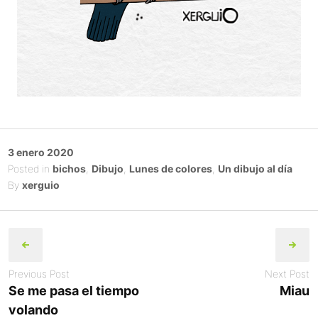
Posted
3 enero 2020
on
Posted in
bichos
,
Dibujo
,
Lunes de colores
,
Un dibujo al día
By
xerguio
Post
navigation
Previous Post
Next Post
Se me pasa el tiempo
Miau
volando