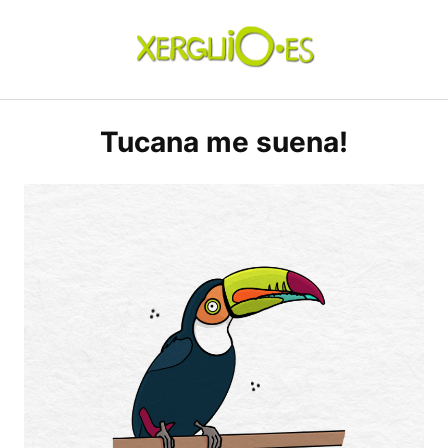
Skip
to
content
xerguio.ES | ilustración
Tucana me suena!